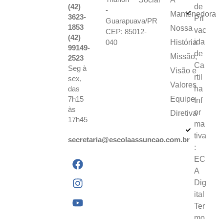
(42)
de
-
Mantenedora
3623-
Pri
Guarapuava/PR
1853
Nossa
vac
CEP: 85012-
(42)
ida
040
História
99149-
de
Missão,
2523
Ca
Seg à
Visão e
rtil
sex,
Valores
das
ha
7h15
Equipe
Inf
às
or
Diretiva
17h45
ma
tiva
secretaria@escolaassuncao.com.br
:
EC
A
Dig
ital
Ter
mo