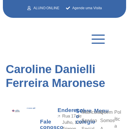
ALUNO ONLINE
Agende uma Visita
Caroline Danielli
Ferreira Maronese
Endereço
Sobre
Menu
Matrículas
Quem
Pol
o
Rua 17 de
ític
Serviço
Somos
Fale
colégio
Julho, 1287 -
a
conosco
Trianon
Social
A