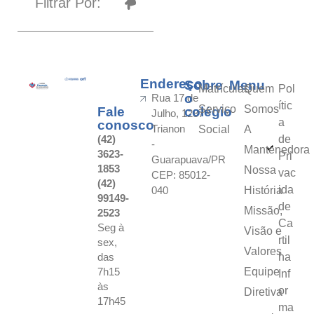
Filtrar Por:
Endereço
Sobre
Menu
Matrículas
Quem
Pol
o
Rua 17 de
ític
Serviço
Somos
Fale
colégio
Julho, 1287 -
a
conosco
Trianon
Social
A
(42)
de
-
Mantenedora
3623-
Pri
Guarapuava/PR
1853
Nossa
vac
CEP: 85012-
(42)
ida
040
História
99149-
de
Missão,
2523
Ca
Seg à
Visão e
rtil
sex,
Valores
das
ha
7h15
Equipe
Inf
às
or
Diretiva
17h45
ma