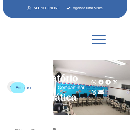
ALUNO ONLINE
Agende uma Visita
Laboratório
de
Compartilhar:
Estrutura
Informática