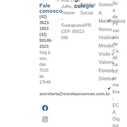
o
Rua 17 de
ític
Serviço
Somos
Fale
colégio
Julho, 1287 -
a
conosco
Trianon
Social
A
(42)
de
-
Mantenedora
3623-
Pri
Guarapuava/PR
1853
Nossa
vac
CEP: 85012-
(42)
ida
040
História
99149-
de
Missão,
2523
Ca
Seg à
Visão e
rtil
sex,
Valores
das
ha
7h15
Equipe
Inf
às
or
Diretiva
17h45
ma
tiva
secretaria@escolaassuncao.com.br
:
EC
A
Dig
ital