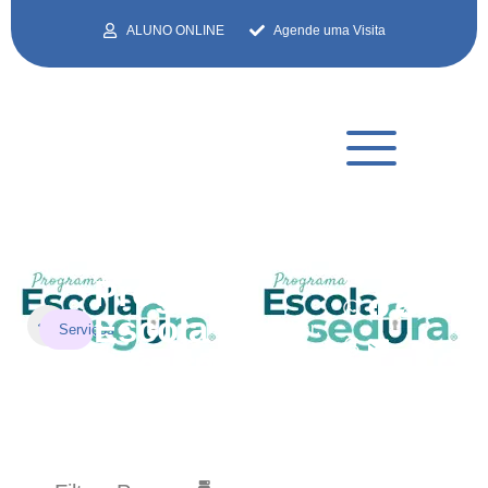
ALUNO ONLINE
Agende uma Visita
Programa
Escola
Compartilhar:
Serviços
Segura