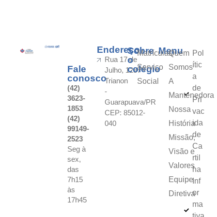
Endereço
Sobre
Menu
Matrículas
Quem
Pol
o
Rua 17 de
ític
Serviço
Somos
Fale
colégio
Julho, 1287 -
a
conosco
Trianon
Social
A
(42)
de
-
Mantenedora
3623-
Pri
Guarapuava/PR
1853
Nossa
vac
CEP: 85012-
(42)
ida
040
História
99149-
de
Missão,
2523
Ca
Seg à
Visão e
rtil
sex,
Valores
das
ha
7h15
Equipe
Inf
às
or
Diretiva
17h45
ma
tiva