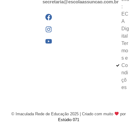
secretaria@escolaassuncao.com.br
:
EC
A
Dig
ital
Ter
mo
s e
Co
ndi
çõ
es
© Imaculada Rede de Educação 2025 | Criado com muito
por
Estúdio 071